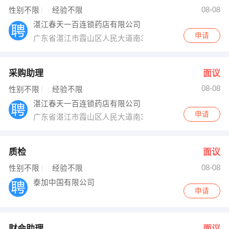
08-08
性别不限
经验不限
出纳
保险
湛江春天一百连锁药店有限公司
申请
编辑
法律
广东省湛江市霞山区人民大道南31号
保洁
贸易采购
采购助理
面议
跟单
理财顾问
08-08
性别不限
经验不限
湛江春天一百连锁药店有限公司
其他职位
申请
广东省湛江市霞山区人民大道南31号
质检
面议
08-08
性别不限
经验不限
泰加中国有限公司
申请
财会助理
面议