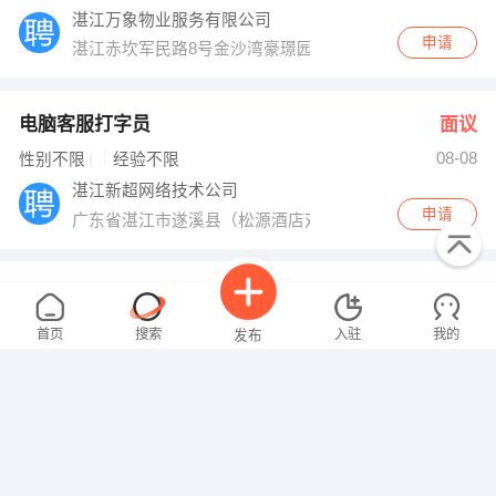
湛江万象物业服务有限公司
申请
湛江赤坎军民路8号金沙湾豪璟园一楼
电脑客服打字员
面议
08-08
性别不限
经验不限
湛江新超网络技术公司
申请
广东省湛江市遂溪县（松源酒店对面）
电工
面议
08-08
性别不限
经验不限
首页
搜索
入驻
我的
发布
湛江市捷足生物科技有限公司
申请
湛江市遂溪县白坭坡工业园
杂工
面议