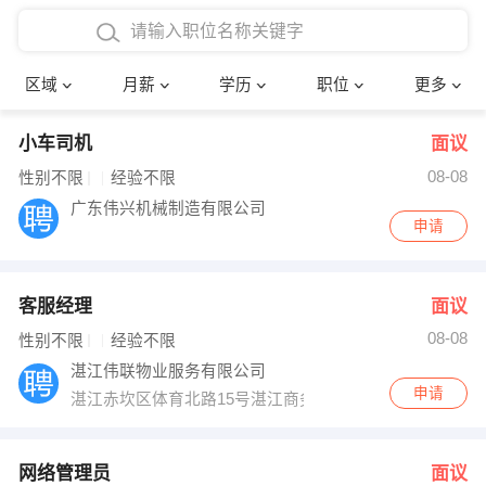
4000-5000元
本科
行政后勤
建筑装潢
确定
区域
月薪
学历
职位
更多
5000-8000元
硕士
销售岗位
教师
小车司机
面议
8000-12000元
博士
文员
护士
08-08
性别不限
经验不限
12000-20000元
财务会计
传单派发
广东伟兴机械制造有限公司
申请
其他
超市零售
促销导购
客服经理
面议
网络IT
保健按摩
08-08
性别不限
经验不限
快递员
前台接待
湛江伟联物业服务有限公司
申请
湛江赤坎区体育北路15号湛江商务大厦4楼12房
收银员
技术员/工程师
水电/机修
部门经理
网络管理员
面议