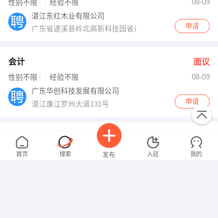
08-09
性别不限
经验不限
湛江东红木业有限公司
申请
广东省遂溪县岭北高新科技园省道374线北
会计
面议
08-09
性别不限
经验不限
广东华创科技发展有限公司
申请
湛江廉江罗州大道131号
家政保姆
面议
08-09
性别不限
经验不限
首页
搜索
入驻
我的
发布
母婴乐家政服务有限公司
申请
湛江市开发区海滨大道70号兴发花园B座四层
电工
面议