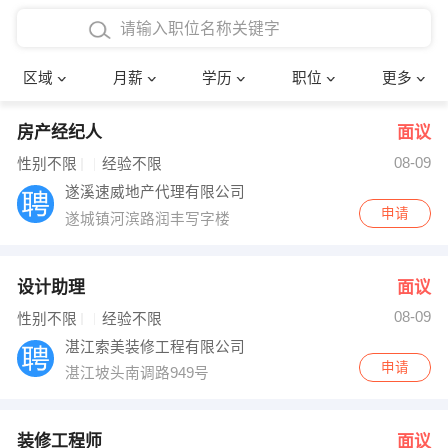
4000-5000元
本科
行政后勤
建筑装潢
确定
区域
月薪
学历
职位
更多
5000-8000元
硕士
销售岗位
教师
房产经纪人
面议
8000-12000元
博士
文员
护士
08-09
性别不限
经验不限
12000-20000元
财务会计
传单派发
遂溪速威地产代理有限公司
申请
遂城镇河滨路润丰写字楼
其他
超市零售
促销导购
网络IT
保健按摩
设计助理
面议
08-09
性别不限
经验不限
快递员
前台接待
湛江索美装修工程有限公司
申请
湛江坡头南调路949号
收银员
技术员/工程师
水电/机修
部门经理
装修工程师
面议