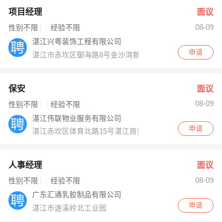
项目经理
面议
08-09
性别不限
经验不限
湛江兴粤装饰工程有限公司
申请
湛江市赤坎区御海路8号金沙湾新城御海园3号楼首层5号
保安
面议
08-09
性别不限
经验不限
湛江伟联物业服务有限公司
申请
湛江赤坎区体育北路15号湛江商务大厦4楼12房
人事经理
面议
08-09
性别不限
经验不限
广东汇通乳胶制品有限公司
申请
湛江市遂溪岭北工业园