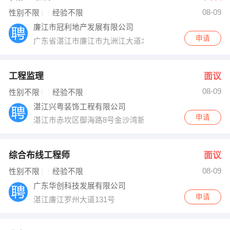
08-09
出纳
保险
性别不限
经验不限
廉江市冠利地产发展有限公司
编辑
法律
申请
广东省湛江市廉江市九洲江大道北138号廉江一中旁
保洁
贸易采购
工程监理
面议
跟单
理财顾问
08-09
性别不限
经验不限
湛江兴粤装饰工程有限公司
其他职位
申请
湛江市赤坎区御海路8号金沙湾新城御海园3号楼首层5号
综合布线工程师
面议
08-09
性别不限
经验不限
广东华创科技发展有限公司
申请
湛江廉江罗州大道131号