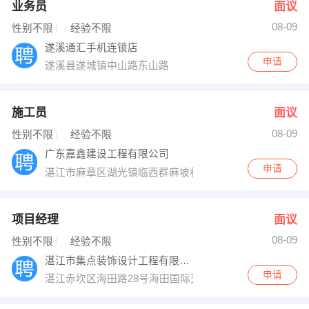
业务员
面议
08-09
性别不限
经验不限
遂溪通汇手机连锁店
申请
遂溪县遂城镇中山路东山路
施工员
面议
08-09
性别不限
经验不限
广东嘉鑫建设工程有限公司
申请
湛江市麻章区湖光镇临西群麻坡村后疏港大道南388号
项目经理
面议
08-09
性别不限
经验不限
湛江市集点装饰设计工程有限公司
申请
湛江赤坎区海田路28号海田国际交易中心4楼D35