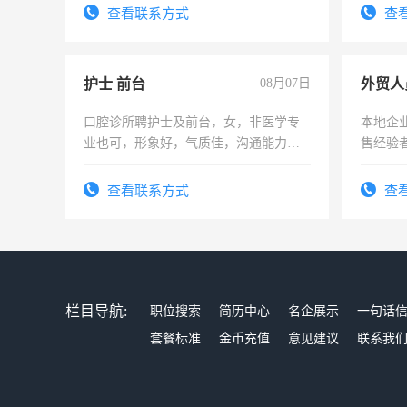
录，客服要求45岁以下高中以上文化，
查看联系方式
查
懂电脑工作认真，性格开朗有良好沟通
能力，工程，懂水电维修。
护士 前台
08月07日
外贸人
口腔诊所聘护士及前台，女，非医学专
本地企
业也可，形象好，气质佳，沟通能力
售经验
强。面试，周日休息。
查看联系方式
查
栏目导航:
职位搜索
简历中心
名企展示
一句话
套餐标准
金币充值
意见建议
联系我