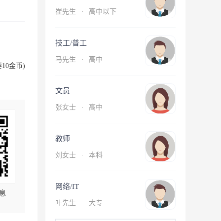
崔先生
·
高中以下
技工/普工
马先生
·
高中
10金币)
文员
张女士
·
高中
教师
刘女士
·
本科
网络/IT
息
叶先生
·
大专