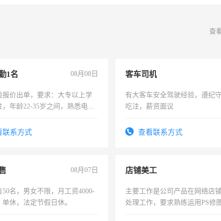
查
勤1名
08月08日
客车司机
险报价出单，要求：大专以上学
有大客车安全驾驶经验，遵纪
，年龄22-35岁之间，熟悉电脑
吃注，薪资面议
工作态度认真，具有团队精神，
-3个月，转正后交纳五险，
看联系方式
查看联系方式
售
08月07日
店铺美工
50名，男女不限，月工资4000-
主要工作是公司产品在网络店
元，单休，法定节假日休。
处理工作，要求熟练运用PS修图
作时间每天8小时，待遇优厚。