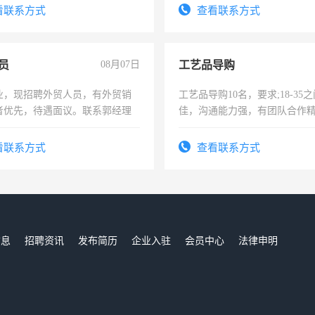
看联系方式
查看联系方式
员
08月07日
工艺品导购
业，现招聘外贸人员，有外贸销
工艺品导购10名，要求;18-35
者优先，待遇面议。联系郭经理
佳，沟通能力强，有团队合作
上进心，有工作经验者优先！
看联系方式
查看联系方式
信息
招聘资讯
发布简历
企业入驻
会员中心
法律申明
们