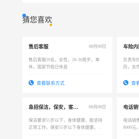
猜您喜欢
售后客服
08月08日
车险内
售后客服20名，女性，20-30周岁，单
负责车
休，国家节假日休息
历，女性
操作，
试用期1
查看联系方式
查
急招保洁，保安，客服，工程
08月08日
电话销
保洁要求55岁以下，身体健康，能坚持
电话销售
正常工作，保安55岁以下身体健康，有
8000
责任心形象端庄，遵纪守法，无犯罪记